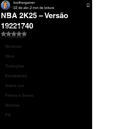
brothergamer
Home
22 de abr.
2 min de leitura
NBA 2K25 – Versão
Pc
19221740
CELULAR
Avaliado com NaN de 5 estrelas.
Playstation
Nintendo
Xbox
Traduções
Emuladores
Sobre nos
Filmes e Series
Noticias
FG