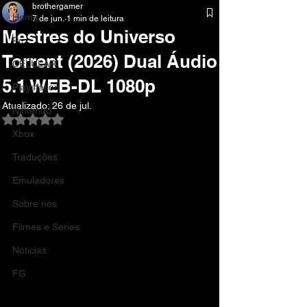
brothergamer
Home
7 de jun.
1 min de leitura
Mestres do Universo
Pc
Torrent (2026) Dual Áudio
CELULAR
5.1 WEB-DL 1080p
Playstation
Atualizado:
26 de jul.
Nintendo
Avaliado com NaN de 5 estrelas.
Xbox
Traduções
Emuladores
Sobre nos
Filmes e Series
Noticias
FG