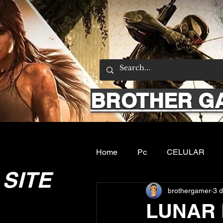
BROTHER G
Home
Pc
CELULAR
SITE
brothergamer
3 d
Emuladores
Sobre nos
LUNAR R