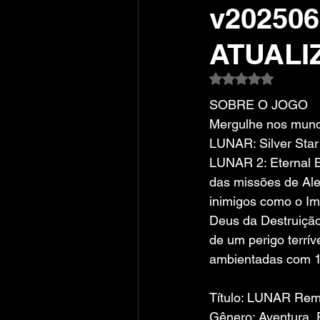
v20250
ATUALI
Avaliado com NaN
SOBRE O JOGO
Mergulhe nos mund
LUNAR: Silver Star
LUNAR 2: Eternal B
das missões de Alex
inimigos como o Im
Deus da Destruição
de um perigo terrí
ambientadas com 1
Título: LUNAR Rema
Gênero: Aventura,