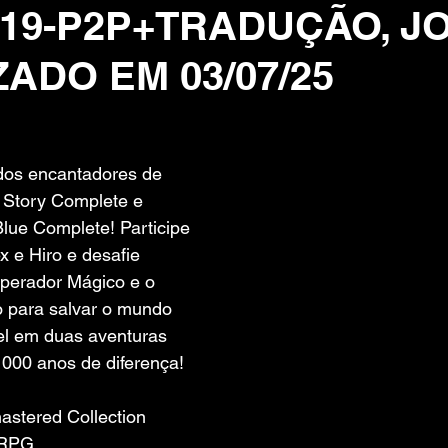
619-P2P+TRADUÇÃO, J
ZADO EM 03/07/25
 de 5 estrelas.
os encantadores de 
 Story Complete e 
lue Complete! Participe 
 e Hiro e desafie 
perador Mágico e o 
 para salvar o mundo 
vel em duas aventuras 
000 anos de diferença!
stered Collection
 RPG