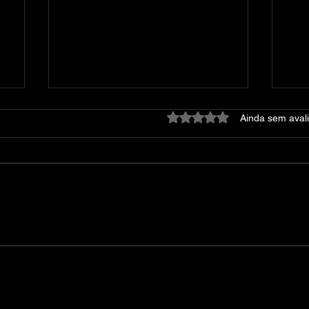
Avaliado com 0 de 5 estre
Ainda sem aval
Dying Light: Platinum
At
Edition – v1.42.0 + 52 DLCs
DE
+ DevTools + Bonus
Content + Multiplayer