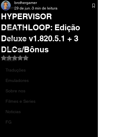
brothergamer
Home
29 de jun.
3 min de leitura
HYPERVISOR
Pc
DEATHLOOP: Edição
CELULAR
Deluxe v1.820.5.1 + 3
Playstation
DLCs/Bônus
Nintendo
Avaliado com NaN de 5 estrelas.
Xbox
Traduções
Emuladores
Sobre nos
Filmes e Series
Noticias
FG