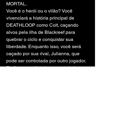
MORTAL.
Você é o herói ou o vilão? Você 
vivenciará a história principal de 
DEATHLOOP como Colt, caçando 
alvos pela ilha de Blackreef para 
quebrar o ciclo e conquistar sua 
liberdade. Enquanto isso, você será 
caçado por sua rival, Julianna, que 
pode ser controlada por outro jogador. 
Então, se você estiver se sentindo 
ardiloso, também poderá calçar os 
tênis estilosos de Julianna e invadir a 
campanha de outro jogador para 
matar Colt. A experiência multijogador 
é totalmente opcional, e os jogadores 
podem escolher ter Julianna 
controlada por IA em sua campanha.
A ilha de Blackreef – Paraíso ou 