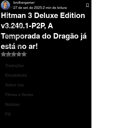
brothergamer
Home
27 de set. de 2025
2 min de leitura
Hitman 3 Deluxe Edition
Pc
v3.240.1-P2P, A
CELULAR
Temporada do Dragão já
Playstation
está no ar!
Nintendo
Avaliado com NaN de 5 estrelas.
Xbox
Traduções
Emuladores
Sobre nos
Filmes e Series
Noticias
FG