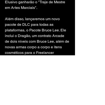
Elusivo ganharão o "Traje de Mestre 
em Artes Marciais".
Além disso, lançaremos um novo 
pacote de DLC para todas as 
plataformas, o Pacote Bruce Lee. Ele 
inclui o Dragão, um contrato Arcade 
de dois níveis com Bruce Lee, além de 
novas armas corpo a corpo e itens 
cosméticos para o Freelancer 
Safehouse.
O pacote Bruce Lee inclui:   
O agasalho amarelo
Bastões de Kali
Tesoura Dragão Dourado