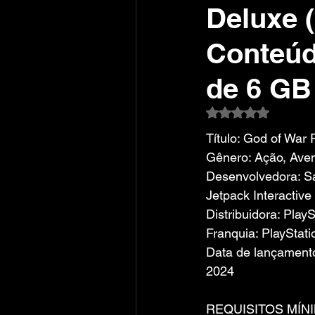
Deluxe 
Conteúd
de 6 GB
Avaliado com NaN
Título: God of War
Gênero: Ação, Ave
Desenvolvedora: Sa
Jetpack Interactive
Distribuidora: Play
Franquia: PlayStati
Data de lançamento
2024
REQUISITOS MÍN