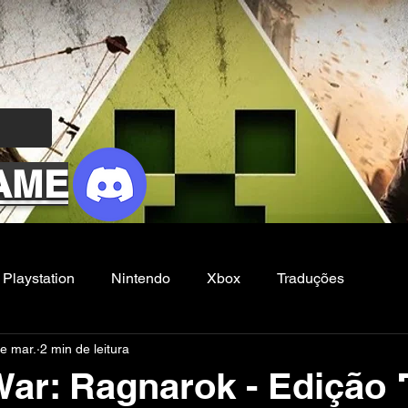
AME
Playstation
Nintendo
Xbox
Traduções
e mar.
2 min de leitura
Filmes e Series
Noticias
FG
ar: Ragnarok - Edição D