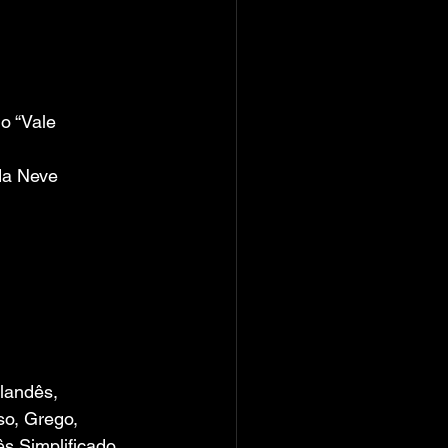
o “Vale 
da Neve 
landês, 
so, Grego, 
s Simplificado, 