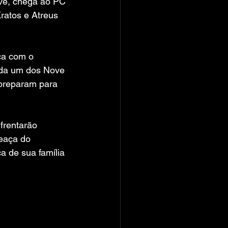
ve, chega ao PC 
atos e Atreus 
ça com o 
ada um dos Nove 
preparam para 
frentarão 
eaça do 
 de sua família 