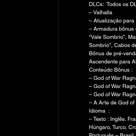
DLCs:  Todos os DL
– Valhalla
– Atualização para 
– Armadura bônus 
“Vale Sombrio”, Ma
Sombrio”, Cabos d
Bônus de pré-vend
Ascendente para A
Conteúdo Bônus :
– God of War Ragna
– God of War Ragna
– God of War Ragnar
– A Arte de God o
Idioma  :
– Texto : Inglês. F
Húngaro, Turco, Cr
Português – Brasil,