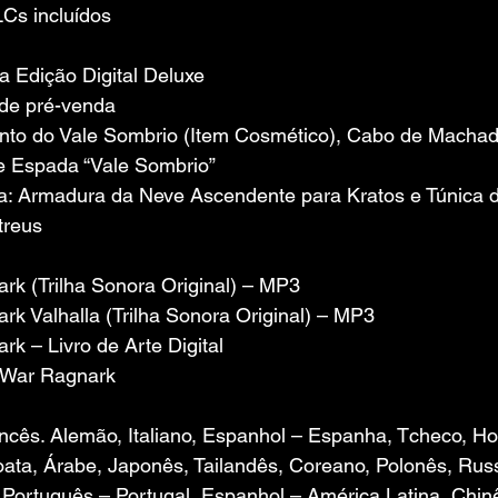
Cs incluídos
a Edição Digital Deluxe
de pré-venda
nto do Vale Sombrio (Item Cosmético), Cabo de Machad
e Espada “Vale Sombrio”
a: Armadura da Neve Ascendente para Kratos e Túnica 
treus
rk (Trilha Sonora Original) – MP3
rk Valhalla (Trilha Sonora Original) – MP3
k – Livro de Arte Digital
f War Ragnark
rancês. Alemão, Italiano, Espanhol – Espanha, Tcheco, Ho
oata, Árabe, Japonês, Tailandês, Coreano, Polonês, Rus
 Português – Portugal, Espanhol – América Latina, Chinê