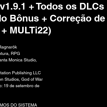
(v1.9.1 + Todos os DLCs
o Bônus + Correção d
 + MULTi22)
 de 5 estrelas.
 Ragnarök
ntura, RPG
nta Monica Studio, 
Station Publishing LLC
on Studios, God of War
: 19 de setembro de 
IMOS DO SISTEMA