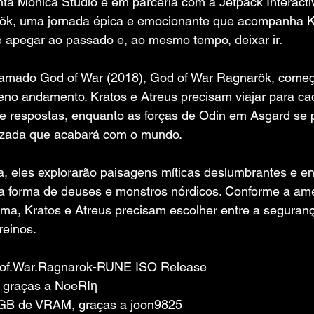
ta Monica Studio e em parceria com a Jetpack Interacti
ök, uma jornada épica e emocionante que acompanha Kr
e apegar ao passado e, ao mesmo tempo, deixar ir.
lamado God of War (2018), God of War Ragnarök, come
eno andamento. Kratos e Atreus precisam viajar para c
 respostas, enquanto as forças de Odin em Asgard se 
tizada que acabará com o mundo.
a, eles explorarão paisagens míticas deslumbrantes e en
na forma de deuses e monstros nórdicos. Conforme a am
ma, Kratos e Atreus precisam escolher entre a segurança
reinos.
.of.War.Ragnarok-RUNE ISO Release
 graças a NoeRIη
 GB de VRAM, graças a joon9825