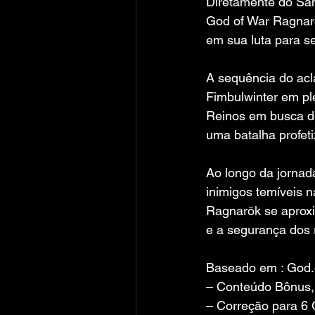
Diretamente do San
God of War Ragnar
em sua luta para s
A sequência do ac
Fimbulwinter em pl
Reinos em busca de
uma batalha profe
Ao longo da jornad
inimigos temíveis 
Ragnarök se aproxi
e a segurança dos 
Baseado em : God
– Conteúdo Bônus,
– Correção para 6