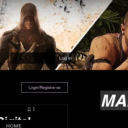
Log In
Login/Registre-se
MA
igital
HOME