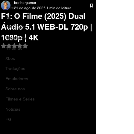
brothergamer
Home
21 de ago. de 2025
1 min de leitura
F1: O Filme (2025) Dual
Pc
Áudio 5.1 WEB-DL 720p |
CELULAR
1080p | 4K
Playstation
Avaliado com NaN de 5 estrelas.
Nintendo
Xbox
Traduções
Emuladores
Sobre nos
Filmes e Series
Noticias
FG