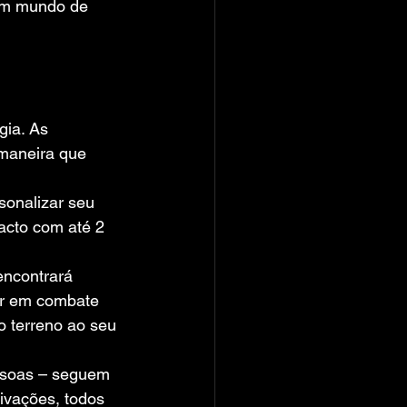
r um mundo de 
ia. As 
maneira que 
onalizar seu 
acto com até 2 
encontrará 
ar em combate 
o terreno ao seu 
ssoas – seguem 
ivações, todos 