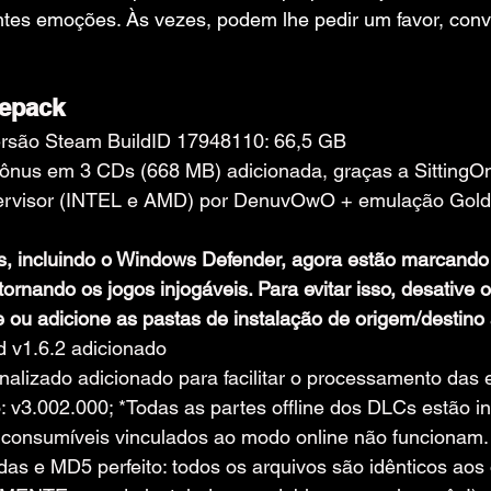
tes emoções. Às vezes, podem lhe pedir um favor, con
epack
rsão Steam BuildID 17948110: 66,5 GB
bônus em 3 CDs (668 MB) adicionada, graças a SittingO
ervisor (INTEL e AMD) por DenuvOwO + emulação Goldb
us, incluindo o Windows Defender, agora estão marcando
tornando os jogos injogáveis. Para evitar isso, desative o
ou adicione as pastas de instalação de origem/destino 
 v1.6.2 adicionado
onalizado adicionado para facilitar o processamento das 
: v3.002.000; *Todas as partes offline dos DLCs estão in
s consumíveis vinculados ao modo online não funcionam.
s e MD5 perfeito: todos os arquivos são idênticos aos o