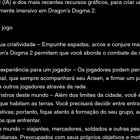
ial (IA) e dos mais recentes recursos gráficos, para cria
amente imersivo em Dragon's Dogma 2.
 jogo
ua criatividade – Empunhe espadas, arcos e conjure mag
n's Dogma 2 permitem que você aborde o combate da 
xperiência para um jogador – Os jogadores podem pers
ipal, que sempre acompanhará seu Arisen, e firmar um p
e outros jogadores através da rede.
stros deste mundo – Além dos limites da cidade, você 
ue habitam as terras. Você precisará decidir entre entr
ativas; portanto, fique atento à formação do seu grupo, a
os que enfrentar.
e mundo – viajantes, mercadores, soldados e outras pe
idianas. Preocupados com seus próprios objetivos e mot