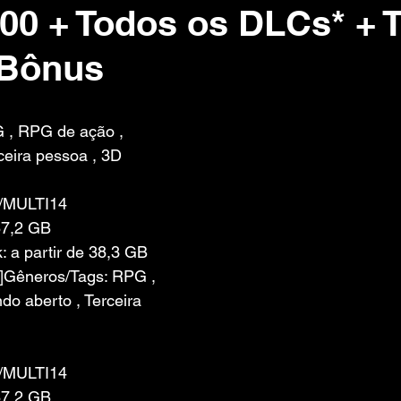
00 + Todos os DLCs* + T
 Bônus
 de 5 estrelas.
 , RPG de ação , 
ceira pessoa , 3D
/MULTI14
67,2 GB
 a partir de 38,3 GB 
]Gêneros/Tags: RPG , 
o aberto , Terceira 
/MULTI14
67,2 GB