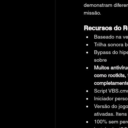
demonstram diferen
missão.
Recursos do R
Baseado na ve
Trilha sonora 
Bypass do hip
sobre
Muitos antivír
como rootkits, 
completamente 
Script VBS.cmd
Iniciador pers
Versão do jogo
ativadas. Iten
100% sem perda