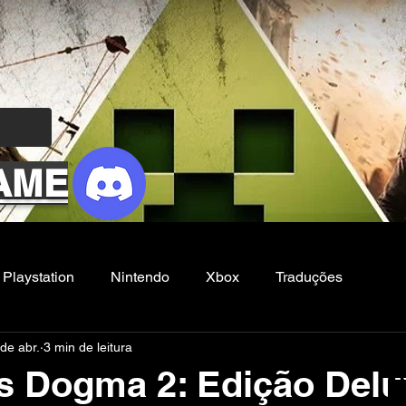
AME
Playstation
Nintendo
Xbox
Traduções
de abr.
3 min de leitura
Filmes e Series
Noticias
FG
s Dogma 2: Edição Delu