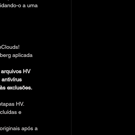
vidando-o a uma 
nClouds!
erg aplicada 
 arquivos HV 
 antivírus 
às exclusões.
etapas HV.
cluídas e 
riginais após a 