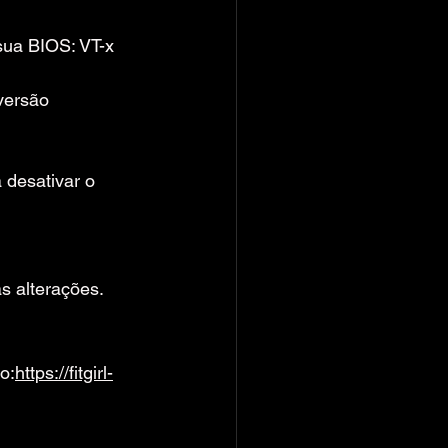
 sua BIOS: VT-x 
versão 
desativar o 
s alterações.
o:
https://fitgirl-