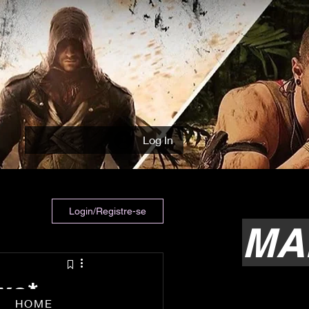
Log In
Login/Registre-se
MA
xe* –
HOME