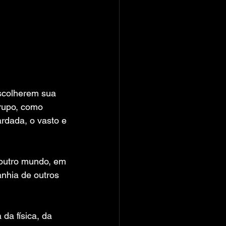
escolherem sua 
rupo, como 
rdada, o vasto e 
outro mundo, em 
nhia de outros 
da física, da 