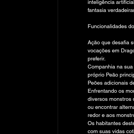
inteligência artific
fantasia verdadeir
Funcionalidades do
Ação que desafia s
vocações em Drago
preferir.
Companhia na sua e
próprio Peão princ
Peões adicionais d
Enfrentando os mon
diversos monstros q
ou encontrar altern
redor e aos monstr
Os habitantes dest
com suas vidas cot