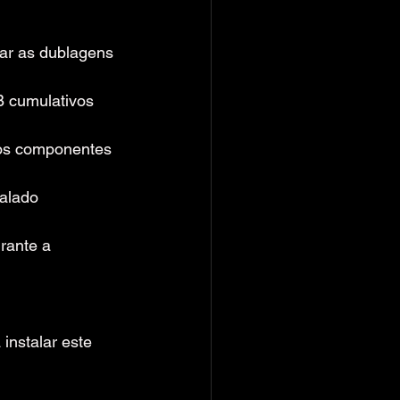
lar as dublagens 
 cumulativos 
dos componentes 
talado 
rante a 
instalar este 