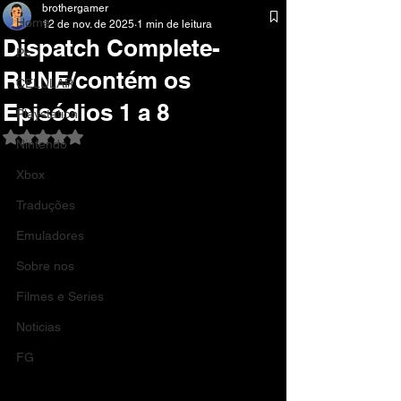
brothergamer
Home
12 de nov. de 2025
1 min de leitura
Dispatch Complete-
Pc
RUNE/contém os
CELULAR
Episódios 1 a 8
Playstation
Avaliado com NaN de 5 estrelas.
Nintendo
Xbox
Traduções
Emuladores
Sobre nos
Filmes e Series
Noticias
FG