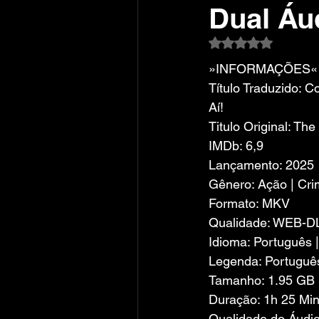
Dual Áu
Avaliado com NaN
»INFORMAÇÕES«
Título Traduzido: C
Aí!
Titulo Original: T
IMDb: 6,9
Lançamento: 2025
Gênero: Ação | Cr
Formato: MKV
Qualidade: WEB-D
Idioma: Português |
Legenda: Portuguê
Tamanho: 1.95 GB
Duração: 1h 25 Min
Qualidade do Áudio