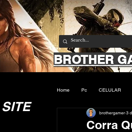
BROTHER G
Home
Pc
CELULAR
SITE
brothergamer
3 d
Emuladores
Sobre nos
Corra Qu