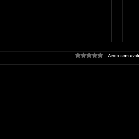
Avaliado com 0 de 5 estre
Ainda sem aval
Mestres do Universo
Dev
Torrent (2026) Dual Áudio
(20
p
5.1 WEB-DL 1080p
DL 