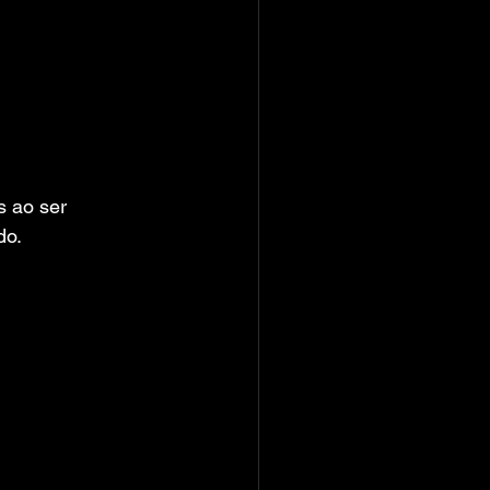
s ao ser 
do.