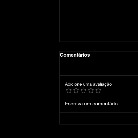
Comentários
Adicione uma avaliação
TODOS Homem-Aranha
Escreva um comentário
Torrent (2002 – 2021)
Dublado 5.1 WEB-DL 1080