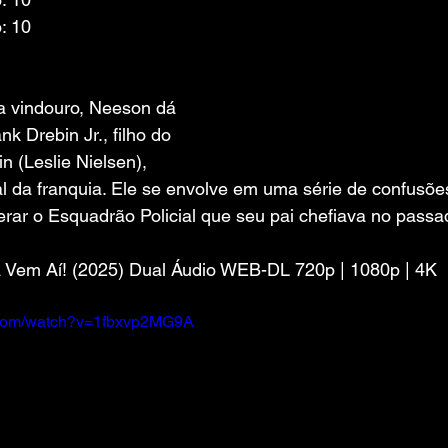
: 10
 vindouro, Neeson dá 
nk Drebin Jr., filho do 
n (Leslie Nielsen), 
al da franquia. Ele se envolve em uma série de confusõe
erar o Esquadrão Policial que seu pai chefiava no passa
a Vem Aí! (2025) Dual Áudio WEB-DL 720p | 1080p | 4K
.com/watch?v=1fbxvp2MG9A