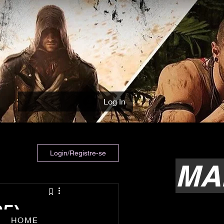
Log In
Login/Registre-se
MA
25)
HOME