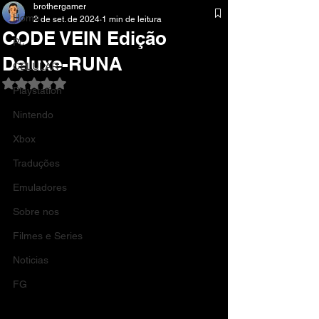
brothergamer
Home
2 de set. de 2024
1 min de leitura
CODE VEIN Edição
Pc
Deluxe-RUNA
CELULAR
Avaliado com NaN de 5 estrelas.
Playstation
Nintendo
Xbox
Traduções
Emuladores
Sobre nos
Filmes e Series
Noticias
FG