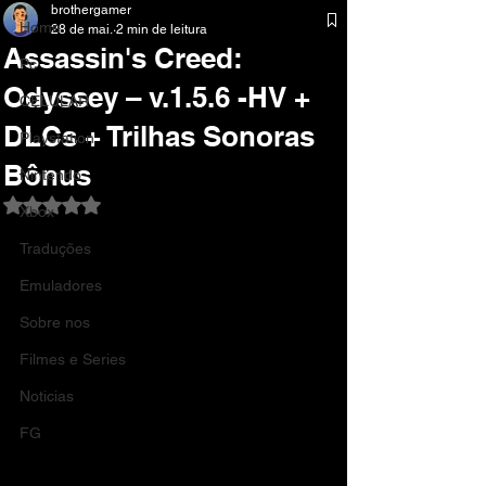
brothergamer
Home
28 de mai.
2 min de leitura
Assassin's Creed:
Pc
Odyssey – v.1.5.6 -HV +
CELULAR
DLCs + Trilhas Sonoras
Playstation
Bônus
Nintendo
Avaliado com NaN de 5 estrelas.
Xbox
Traduções
Emuladores
Sobre nos
Filmes e Series
Noticias
FG