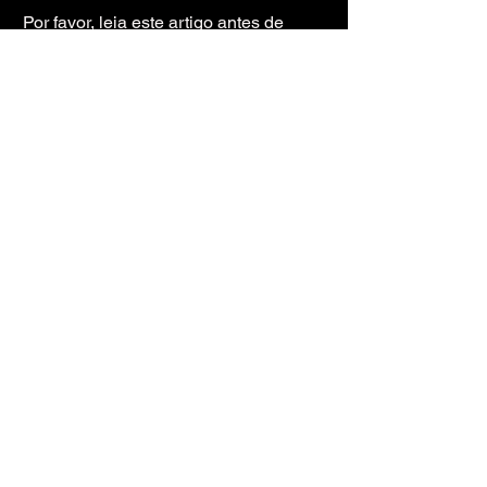
Por favor, leia este artigo antes de 
prosseguir com o download e a 
instalação:
https://www.brothergame.or
g/post/guia-do-hipervisor